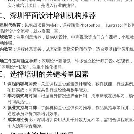
实习或培训项目，是进入行业的捷径。
二、深圳平面设计培训机构推荐
星时代教育
：以实战项目为核心，课程涵盖Photoshop、Illustrator等软
品牌设计全流程，就业资源丰富。
琥教育
：注重创意培养，提供UI设计、电商视觉等热门方向课程，小班
动性强。
内教育
：课程体系完善，从基础到高级分阶段教学，适合零基础学员系统
。
地工作室与独立导师
：深圳设计圈活跃，许多独立设计师开设小班课程，
“深圳设计私塾”，注重个性化指导。
三、选择培训的关键考量因素
课程内容与师资
：关注课程是否涵盖设计理论、软件技能、行业案例
项目实战；师资应具备行业经验与教学能力。
学习模式与时间
：根据自身情况选择全日制、周末班或在线学习，确
时间灵活性。
就业支持与口碑
：了解机构是否提供实习推荐、作品集指导等服务，
通过学员评价判断培训效果。
成本与性价比
：深圳培训费用从几千到数万元不等，需结合课程质量
个人预算综合选择。