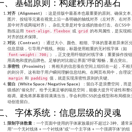
一、 基础原则：构建秩序的基石
对齐（Alignment）
：这是排版中最基本也最重要的原则。确保文本
图片、按钮等元素在视觉上沿一条明确的轴线对齐（左对齐、右对齐
居中对齐或两端对齐）。杂乱无章是对专业感的致命打击。在CSS中
熟练运用
,
或
的布局属性，是实现精
text-align
flexbox
grid
对齐的技术保障。
对比（Contrast）
：通过大小、颜色、粗细、字体的显著差异来区
信息层级，引导用户视线。例如，标题使用粗重的无衬线字体（如
），正文使用纤细的衬线字体；重要操作按
font-weight: 700;
用高饱和度的品牌色。足够的对比能让界面“呼吸”顺畅，重点突出。
亲密性（Proximity）
：将相关的信息项在空间上组织在一起，不相
的则分开。这有助于用户瞬间理解信息结构。在网页布局中，合理设
和
值，就是实现亲密性原则的关键。
margin
padding
留白（White Space / Negative Space）
：留白不是浪费空间，而是
级感的“催化剂”。给予元素足够的喘息空间，能极大提升可读性和整
格调。避免将屏幕塞得满满当当，学会利用CSS的盒模型和布局模块
动创造留白。
二、 字体系统：信息层级的灵魂
限制字体数量
：一个页面中使用的字体家族最好不超过2-3种。通常
用“一个无衬线体 + 一个衬线体”或“一个主字体 + 一个强调字体”的组