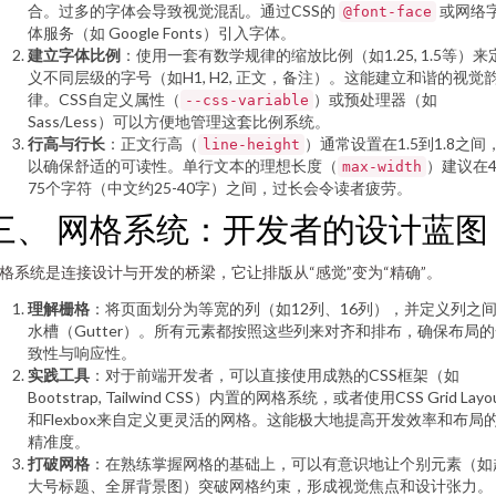
合。过多的字体会导致视觉混乱。通过CSS的
或网络
@font-face
体服务（如 Google Fonts）引入字体。
建立字体比例
：使用一套有数学规律的缩放比例（如1.25, 1.5等）来
义不同层级的字号（如H1, H2, 正文，备注）。这能建立和谐的视觉
律。CSS自定义属性（
）或预处理器（如
--css-variable
Sass/Less）可以方便地管理这套比例系统。
行高与行长
：正文行高（
）通常设置在1.5到1.8之间
line-height
以确保舒适的可读性。单行文本的理想长度（
）建议在4
max-width
75个字符（中文约25-40字）之间，过长会令读者疲劳。
三、 网格系统：开发者的设计蓝图
格系统是连接设计与开发的桥梁，它让排版从“感觉”变为“精确”。
理解栅格
：将页面划分为等宽的列（如12列、16列），并定义列之
水槽（Gutter）。所有元素都按照这些列来对齐和排布，确保布局
致性与响应性。
实践工具
：对于前端开发者，可以直接使用成熟的CSS框架（如
Bootstrap, Tailwind CSS）内置的网格系统，或者使用CSS Grid Layo
和Flexbox来自定义更灵活的网格。这能极大地提高开发效率和布局
精准度。
打破网格
：在熟练掌握网格的基础上，可以有意识地让个别元素（如
大号标题、全屏背景图）突破网格约束，形成视觉焦点和设计张力。