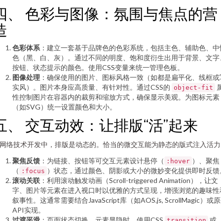
四、 色彩与图像：氛围与焦点的营
造
色彩体系
：建立一套基于品牌色的色彩系统，包括主色、辅助色、中
色（黑、白、灰）。通过不同的明度、饱和度衍生出用于背景、文字
按钮、状态提示的颜色。使用CSS变量来统一管理色板。
图像处理
：确保使用的图片、图标风格一致（如都是扁平化、线框或
实风）。图片本身应高质量、有针对性。通过CSS的
object-fit
性控制图片在容器内的裁剪和缩放方式，确保显示美观。为图标元素
（如SVG）统一设置颜色和大小。
五、 交互动效：让排版“活”起来
网络技术开发中，排版是动态的。恰当的微交互能为静态的版式注入活力
聚焦反馈
：为链接、按钮等可交互元素设计悬停（
）、聚焦
:hover
（
）状态，通过颜色、阴影或大小的微妙变化提供即时反馈
:focus
滚动关联
：利用滚动触发动画（Scroll-triggered Animation），让文
字、图片等元素在进入视口时以优雅的方式呈现，增强浏览的趣味性
叙事性。这通常需要结合JavaScript库（如AOS.js, ScrollMagic）或
API实现。
过渡平滑
：页面状态切换、元素显隐时，使用CSS
或
transition